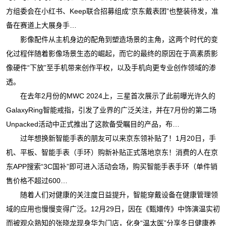
方组委会在小红书、Keep联合招募组成“京东戴表团”也整装待发，准
备在赛道上大展身手…
影像配件从主机身边的配角到塑造场景的主角，这两个时代的变
化过程伴随着影像场景生态的崛起，而它的最终的原因在于高素质影
像硬件“下放”至手机带来创作平权，以及手机向更专业创作领域的渗
透。
在去年2月份的MWC 2024上，三星首次展示了此前曝光许久的
GalaxyRing智能戒指，引发了业界的广泛关注，并在7月份的第二场
Unpacked活动中正式推出了这款备受瞩目的产品，布…
过年想换新智能手表的朋友可以来京东领补贴了！1月20日，手
机、平板、智能手表（手环）购新补贴正式落地京东！消费的人在京
东APP搜索“3C国补”即可进入活动会场，购买智能手表手环（单件销
售价格不超过600…
随着人们对健康的关注度日益提升，智能穿戴设备在健康管理领
域的应用也慢慢变得广泛。12月29日，因在《甄嬛传》中饰演温实初
而被观众熟知的张晓龙现身华为门店，化身“温太医”分享冬日健康养