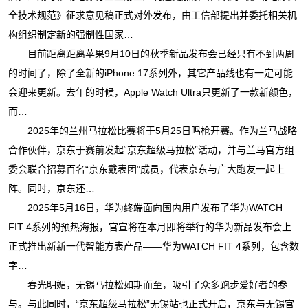
全技术规范》征求意见稿正式对外发布，由工信部提出并委托相关机
构组织制定新的强制性国家…
目前距离距离苹果9月10日的秋季新品发布会已经只有不到两周
的时间了，除了全新的iPhone 17系列外，其它产品线也有一定可能
会迎来更新。去年的时候，Apple Watch Ultra只更新了一款新颜色，
而…
2025年的兰州马拉松比赛将于5月25日鸣枪开赛。作为兰马战略
合作伙伴，京东于赛前发起“京东超级马拉松”活动，并与兰马官方组
委会联合招募百名“京东戴表团”成员，代表京东与广大跑友一起上
阵。同时，京东还…
2025年5月16日，华为终端面向国内用户发布了华为WATCH
FIT 4系列的预热海报，官宣将在本月即将举行的华为新品发布会上
正式推出新新一代智能方表产品——华为WATCH FIT 4系列，包含数
字…
春光明媚，无锡马拉松如期而至，吸引了众多跑步爱好者的参
与。与此同时，“京东超级马拉松”无锡站也正式开启，京东与无锡官