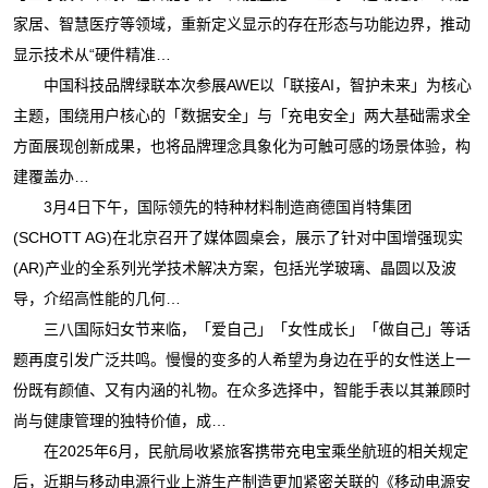
家居、智慧医疗等领域，重新定义显示的存在形态与功能边界，推动
显示技术从“硬件精准…
中国科技品牌绿联本次参展AWE以「联接AI，智护未来」为核心
主题，围绕用户核心的「数据安全」与「充电安全」两大基础需求全
方面展现创新成果，也将品牌理念具象化为可触可感的场景体验，构
建覆盖办…
3月4日下午，国际领先的特种材料制造商德国肖特集团
(SCHOTT AG)在北京召开了媒体圆桌会，展示了针对中国增强现实
(AR)产业的全系列光学技术解决方案，包括光学玻璃、晶圆以及波
导，介绍高性能的几何…
三八国际妇女节来临，「爱自己」「女性成长」「做自己」等话
题再度引发广泛共鸣。慢慢的变多的人希望为身边在乎的女性送上一
份既有颜値、又有内涵的礼物。在众多选择中，智能手表以其兼顾时
尚与健康管理的独特价値，成…
在2025年6月，民航局收紧旅客携带充电宝乘坐航班的相关规定
后，近期与移动电源行业上游生产制造更加紧密关联的《移动电源安