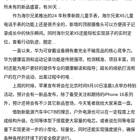
所未有的新品盛宴，有30天…
作为海尔兄弟推出的24 年秋季新款儿童手表，海尔兄弟X5儿童
电话手表的功能上还是很齐全的，新增的顶部摄像头可以方便孩子记
录成长中的快乐瞬间。同时海尔兄弟X5还能轻松实现孩子的实时定
位，查看行动轨迹，圈定…
一直以来，华为可穿戴设备拥有着完全不输竞品的核心竞争力。
华为健康监测和运动记录功能是传统强项，检测精准、项目丰富，同
时还能为用户更好的提供专业的健康解读和指导；超长的续航打消用
户的在户外运动、出差过程中的电…
上周的时候，苹果宣布将会在北京时间9月10日凌晨1点举办特别
活动，预计会有一新品发布，除了备受关注和期待的iPhone 16系列
外，预计还将会有不少其它新品登场，今天笔者就给大家来盘一盘。
借助新能源汽车中CTB的理念，户外电源也可以在一定程度上完
成结构升级，在同等体型下搭载更大容量的电芯，或者说在同等电容
量下实现更进一步的小型化、轻量化，同时还能实现强度提升，确保
各种各样的环境下的安全稳定运行。