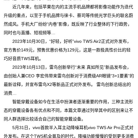
近几年来，包括苹果在内的主流手机品牌都将影像功能作为迭代
升级的重点，以至于手机品牌与徕卡、蔡司等传统光学巨头的联名蔚
然成风。手机大厂纷纷“内卷”影像，既反映了行业整体的下行趋势，
同时也与直播、短视频等…
2023年10月30日，“好轻，好听”vivo TWS Air2正式对外发布，
官方售价149元，预售优惠价格为129元，这是一款极具性价比的轻
巧好音质TWS耳机。
2023年10月13日，雷鸟创新举行“未来 真如所见”新品发布会，
由创始人兼CEO 李宏伟带来雷鸟创新对于消费级AR眼镜“3+1要素”的
最新诠释，并宣布雷鸟X2等新品正式对外发布。 雷鸟创新总结出的
消费…
智能穿戴设备如今在生活中扮演者逐渐重要的作用，三种主流形
态的穿戴设备各有优点和不同，本篇文章通过列举其中的区别来让不
同人群选择比较适合自己的智能穿戴设备。
5月31日，vivo首款半入耳主动降噪耳机vivo TWS Air Pro正式对
外发布。在这个TWS机全普及的时代，降噪功能慢慢的受到更多消费