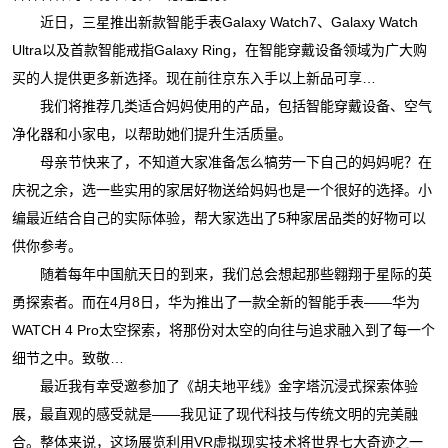
近日，三星推出新款智能手表Galaxy Watch7、Galaxy Watch
Ultra以及首款智能戒指Galaxy Ring，在智能穿戴设备领域为广大购
买的人提供更多新选择。现在前往京东入手以上新品可享…
我们将推荐几类适合妈妈使用的产品，包括智能穿戴设备、空气
净化器和小家电，以帮助她们提升生活质量。
母亲节快来了，不知道大家准备怎么犒劳一下自己的妈妈呢？在
庆祝之余，选一些实用的家居好物送给妈妈也是一个很好的选择。小
编最近结合自己的实际体验，帮大家选出了5种家居品类的好物可以
供你参考。
随着每年中国航天日的到来，我们总会想起那些翱翔于星际的英
勇探索者。而在4月8日，华为推出了一款全新的智能手表——华为
WATCH 4 Pro太空探索，将那份对太空的向往与追求融入到了每一个
细节之中。致敬…
最近我有幸受邀参加了《胡夫地平线》金字塔沉浸式探索体验
展，最直观的感受就是——我见证了现代科技与传统文明的完美融
合。整体来说，这场展览利用VR虚拟现实技术将世界七大奇迹之一