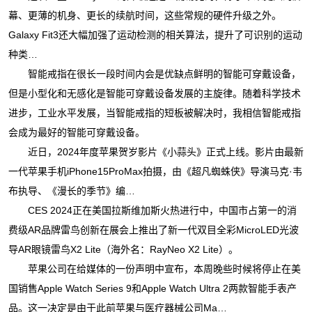
幕、更薄的机身、更长的续航时间，这些常规的硬件升级之外。
Galaxy Fit3还大幅加强了运动检测的相关算法，提升了可识别的运动
种类…
智能戒指在很长一段时间内会是优缺点鲜明的智能可穿戴设备，
但是小型化和无感化是智能可穿戴设备发展的主旋律。随着科学技术
进步，工业水平发展，当智能戒指的短板被解决时，我相信智能戒指
会成为最好的智能可穿戴设备。
近日，2024年度苹果贺岁影片《小蒜头》正式上线。影片由最新
一代苹果手机iPhone15ProMax拍摄，由《超凡蜘蛛侠》导演马克·韦
布执导、《漫长的季节》编…
CES 2024正在美国拉斯维加斯火热进行中，中国市占第一的消
费级AR品牌雷鸟创新在展会上推出了新一代双目全彩MicroLED光波
导AR眼镜雷鸟X2 Lite（海外名：RayNeo X2 Lite）。
苹果公司在给媒体的一份声明中宣布，本周晚些时候将停止在美
国销售Apple Watch Series 9和Apple Watch Ultra 2两款智能手表产
品。这一决定是由于此前苹果与医疗器械公司Ma…