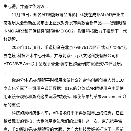
生心得，并通过华为W…
11月29日，知名AR智能眼镜品牌影目科技在成都AI+AR产业生
态发展大会暨新品发布会上正式对外发布两款全新产品——智能眼镜
INMO AIR3和同传翻译眼镜INMO GO2。影目科技致力于推动下一代
移动智…
2024年11月8日，乐道初音在北京798·751园区正式公开宣布“无
界之境”科技艺术中心开幕，并与北京七九八文化科技有限公司和
HTC VIVE Arts联手呈现享誉全球的“巴黎圣母院”沉浸式VR体验展。
…
你的分体式AR眼镜平时都用来做什么？雷鸟创新创始人兼CEO
李宏伟分享了一组用户调研数据：91%的分体式AR眼镜用户主要使
用眼镜来观影和游戏这类沉浸式娱乐。即使苹果的苹果version pro介
绍的重点…
科技的风帆疾驰向前，AR技术终于不再是银幕上的幻想，它正
踏着现实的节拍，大步流星走进我们的生活！这一次，京东携手雷
鸟、千幻魔幻等AR眼镜界的大牌，为广大科技爱好者打造了一场前