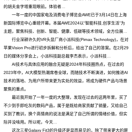
的胡夫金字塔重现眼前。体验者…
一年一度的中国家电及消费电子博览会AWE已于3月14日在上海
新国际博览中心重磅开幕。本届AWE2024以“智能科技,创享生活”为
主题，聚焦科技、创新、智能、健康、低碳等技术领域，全方位展…
行业深耕许久的VR头显厂商小派科技(Pimax Technology)，在对
苹果Vision Pro进行初步拆解和分析后，给出了自己的答案。在2月29
日的媒体分享会上，小派科技副总裁李杰表示，小派科技…
AI技术与具体应用的融合无疑是2024年科技圈热点，在过去的
2023年中，AI大模型热潮席卷全球，而随技术不断演进，如何推进AI
技术的落地、为用户所带来更为实处的效益，将成为硬件产品与场景
聚焦的重点。
最近我开始了一年一度的大整理，发现在过去的这两年里，买了
不少到手即吃灰的数码产品，属于是既给商家贡献了销量，又给自己
买到了教训，换个高情商的说法是满足了自己所谓的情绪价值，但实
际并没啥用。所以呢，今天…
这次三星Galaxy Fit3的升级还是显而易见的，除了带来更大的屏