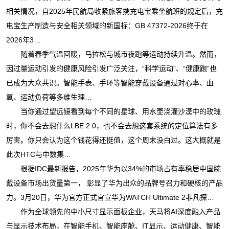
相关情况，自2025年民航局收紧旅客携充电宝乘坐航班的规定后，充
电宝生产制造与安全相关领域的新国标：GB 47372-2026终于在
2026年3…
随着春季气温回暖，马拉松与城市夜跑等运动持续升温。然而，
因过量运动引发的健康风险引发广泛关注，“科学运动”、“健康跑”也
已成为大众共识。智能手表、手环等智能穿戴设备通过对心率、血
氧、运动负荷等多维生理…
当你通过望远镜看到每个不同的星球、用水壶浇灌沙漠中的玫瑰
时，你不会去想什么LBE 2.0，也不会去想这套系统的定位算法有多
厉害。你只会认为这个钱花得还挺值，这个周末没白过。这大概就是
此次HTC与中数集…
根据IDC最新报告，2025年华为以34%的市场占有率稳居中国腕
戴设备市场出货量第一， 彰显了华为出众的品牌号召力和硬核的产品
力。3月20日，华为官方正式官宣华为WATCH Ultimate 2非凡探…
作为全球领先的中小尺寸显示面板企业，天马将AI深度融入产品
与显示技术布局，在智能手机、智能座舱、IT显示、运动健康、智能