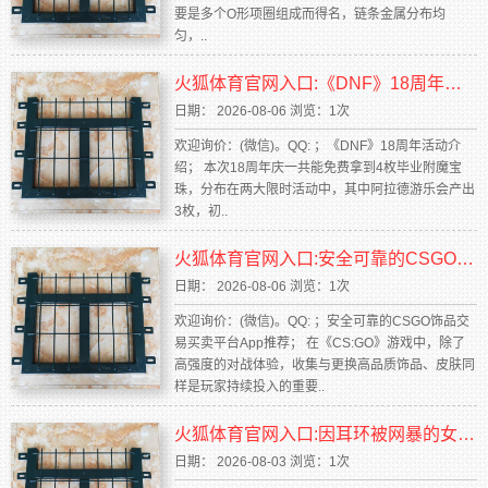
要是多个O形项圈组成而得名，链条金属分布均
匀，..
火狐体育官网入口:《DNF》18周年活动介绍
日期： 2026-08-06 浏览：1次
欢迎询价：
(微信)。QQ:
；《DNF》18周年活动介
绍； 本次18周年庆一共能免费拿到4枚毕业附魔宝
珠，分布在两大限时活动中，其中阿拉德游乐会产出
3枚，初..
火狐体育官网入口:安全可靠的CSGO饰品交易买卖平台App推荐
日期： 2026-08-06 浏览：1次
欢迎询价：
(微信)。QQ:
；安全可靠的CSGO饰品交
易买卖平台App推荐； 在《CS:GO》游戏中，除了
高强度的对战体验，收集与更换高品质饰品、皮肤同
样是玩家持续投入的重要..
火狐体育官网入口:因耳环被网暴的女村支书：我格局很大的从不计较、从不内耗
日期： 2026-08-03 浏览：1次