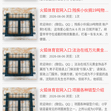
火狐体育官网入口:残疾小伙捐19吨物资 账户剩5毛钱
日期： 2026-08-06 浏览：1次
欢迎询价：
(微信)。QQ:
；残疾小伙捐19吨物资 账户
剩5毛钱； 这场爱心接力从 6 月 28 日就开端了。胡
雷早早守在成都的物资集散点，盯着一车车大米、方
便面、..
火狐体育官网入口:法治在线万元黄金饰品不翼而飞 男子花钱请上门保洁竟“引狼入室”
日期： 2026-08-06 浏览：1次
欢迎询价：
(微信)。QQ:
；法治在线万元黄金饰品不
翼而飞 男子花钱请上门保洁竟“引狼入室”； 请保洁、
家政上门服务，快捷方便，如今已成为不少家庭的选
择，沈阳的王先生也不例外。但前不久，他却因..
火狐体育官网入口:项圈各种链型介绍
日期： 2026-08-06 浏览：1次
欢迎询价：
(微信)。QQ:
；项圈各种链型介绍； O字
链是最常见的项圈类型之一，之所以成为O字链，主