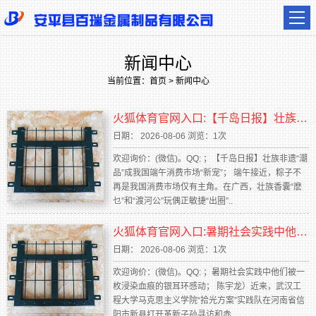
新闻中心
当前位置：
首页
>
新闻中心
火狐体育官网入口:【千岛日报】壮族非遗“潮品”成我国端午消费市场“新宠”
日期： 2026-08-06 浏览：1次
欢迎询价：
(微信)。QQ:
；【千岛日报】壮族非遗“潮
品”成我国端午消费市场“新宠”； 端午接近，粽子不
再是我国消费市场仅有主角。在广西，壮族香囊“麽
乜”和“渡河公”玩偶正敏捷“出圈”..
火狐体育官网入口:暑期社会实践中他们被一枚浸染血痕的银耳环感动
日期： 2026-08-06 浏览：1次
欢迎询价：
(微信)。QQ:
；暑期社会实践中他们被一
枚浸染血痕的银耳环感动； 陈宇龙）近来，武汉工
程大学马克思主义学院“拾光方案”实践队在河南省信
阳市新县打开革新子孙寻访和赤..