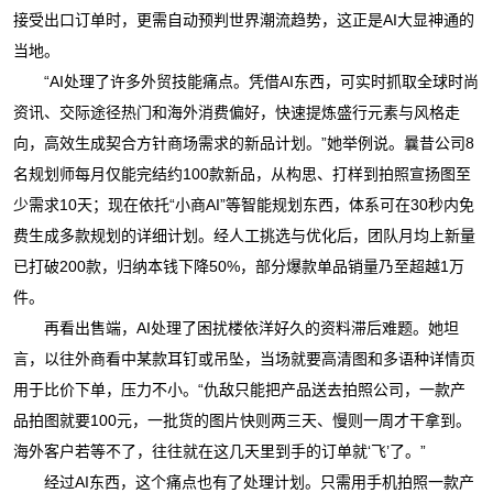
接受出口订单时，更需自动预判世界潮流趋势，这正是AI大显神通的
当地。
“AI处理了许多外贸技能痛点。凭借AI东西，可实时抓取全球时尚
资讯、交际途径热门和海外消费偏好，快速提炼盛行元素与风格走
向，高效生成契合方针商场需求的新品计划。”她举例说。曩昔公司8
名规划师每月仅能完结约100款新品，从构思、打样到拍照宣扬图至
少需求10天；现在依托“小商AI”等智能规划东西，体系可在30秒内免
费生成多款规划的详细计划。经人工挑选与优化后，团队月均上新量
已打破200款，归纳本钱下降50%，部分爆款单品销量乃至超越1万
件。
再看出售端，AI处理了困扰楼依洋好久的资料滞后难题。她坦
言，以往外商看中某款耳钉或吊坠，当场就要高清图和多语种详情页
用于比价下单，压力不小。“仇敌只能把产品送去拍照公司，一款产
品拍图就要100元，一批货的图片快则两三天、慢则一周才干拿到。
海外客户若等不了，往往就在这几天里到手的订单就‘飞’了。”
经过AI东西，这个痛点也有了处理计划。只需用手机拍照一款产