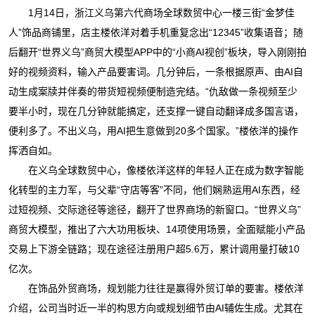
1月14日，浙江义乌第六代商场全球数贸中心一楼三街“金梦佳
人”饰品商铺里，店主楼依洋对着手机重复念出“12345”收集语音；随
后翻开“世界义乌”商贸大模型APP中的“小商AI视创”板块，导入刚刚拍
好的视频资料，输入产品要害词。几分钟后，一条根据原声、由AI自
动生成案牍并伴奏的带货短视频便制造完结。“仇敌做一条视频至少
要半小时，现在几分钟就能搞定，还支撑一键自动翻译成多国言语，
便利多了。不出义乌，用AI把生意做到20多个国家。”楼依洋的操作
挥洒自如。
在义乌全球数贸中心，像楼依洋这样的年轻人正在成为数字智能
化转型的主力军，与父辈“守店等客”不同，他们娴熟运用AI东西，经
过短视频、交际途径等途径，翻开了世界商场的新窗口。“世界义乌”
商贸大模型，推出了六大功用板块、14项使用场景，全面赋能小产品
交易上下游全链路；现在途径注册用户超5.6万，累计调用量打破10
亿次。
在饰品外贸商场，规划能力往往是赢得外贸订单的要害。楼依洋
介绍，公司当时近一半的构思方向或规划细节由AI辅佐生成。尤其在