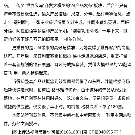
品，上传至“世界义乌”商贸大模型的“AI产品发布”板块，后台不只有
海量布景模板任选，输入产品描绘、尺度、分量、起订量等信息，点
击“一键制图”，一张专业级详情页立刻生成，并同步输出英语、西班
牙语、阿拉伯语等多语种产品阐明。“别看功用简略，一年下来，能
帮咱们省下好几万元拍照费用。”楼依洋说。
更重要的是，AI带来的高效与精准，为她赢得了世界客户的高度
认可。开年后，尼日利亚客商帕梅拉·格林走进她的店肆，重复打量
着一套新规划的锆石项圈、耳环与戒指套装。凭借大模型里的“AI翻译
官”功用，两人畅谈起来。
当得知整套产品从概念到效果图都凭借了AI东西，并能根据商场
趋势快速迭代时，帕梅拉·格林难掩惊奇，由于这样的饰品从规划到
落地，在尼日利亚往往用时好久。这次来义乌，便是想寻觅一条反响
敏捷的供应链。仅交谈了半小时，帕梅拉·格林决断下单了180套。
本网站所刊载信息，不代表中新社和中新网观念。 刊用本网站稿
件，务经文面授权。
[网上传达视听节目许可证(0106168)] [京ICP证040655号] [