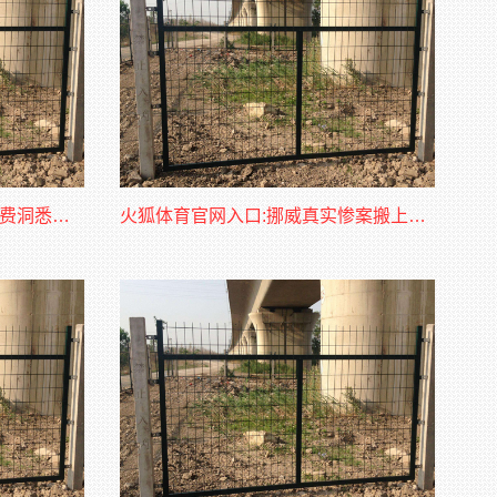
火狐体育官网入口:艾瑞618消费洞悉：京东珠宝首饰、运动野外品类领跑职业 增速双榜首！
火狐体育官网入口:挪威真实惨案搬上银幕引发争议