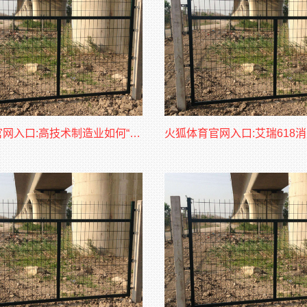
火狐体育官网入口:高技术制造业如何“长”得更高？