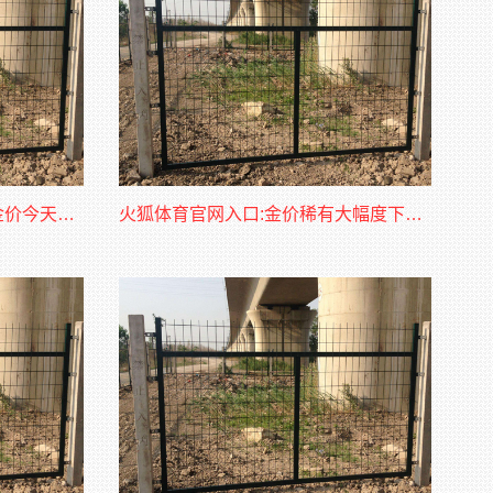
火狐体育官网入口:六福珠宝金价今天多少一克（2026年06月17日）
火狐体育官网入口:金价稀有大幅度下滑！