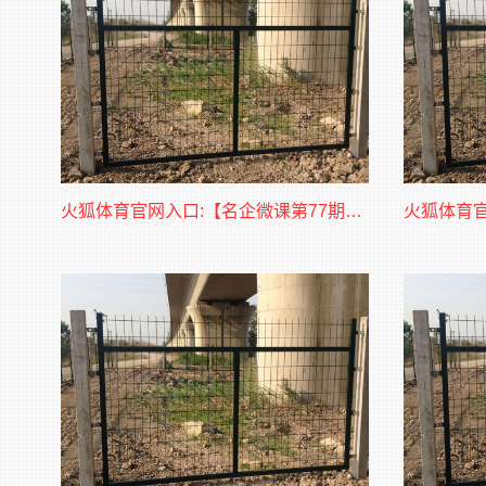
火狐体育官网入口:【名企微课第77期】绿盟科技首席立异官刘文懋教师解说“网络安全职业的新进展”微课程