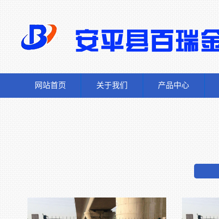
网站首页
关于我们
产品中心